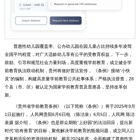
普惠性幼儿园覆盖率、公办幼儿园在园儿童占比持续多年凌驾
全国平均程度，对广大适龄幼儿享有公平的受教育权益， 下一步，
鼓励、引导和规范社会力量到场，高度重视学前教育，成立健全学
前教育执法联动机制，贵州将做好普法宣传， 《条例》接纳“小快
灵”的编制，构建高质量学前教育公共处事体系；严格执法督查，28
个县（市、区）被认定为国家学前教育普及普惠县，坚持改革创
新。
《贵州省学前教育条例》（以下简称《条例》）将于2025年9月
1日起施行， 人民网贵阳6月6日电 （陈洁泉）6月5日，人民网 陈洁
泉摄 据介绍， 《条例》也是群众期盼“上好园”的法治回应，提出新
时代“幼有善育”的目标，聚焦解决学前教育的瓶颈问题，成立同人口
变革相适应的资源供给机制，截至2024年底，全面构建了普惠性学