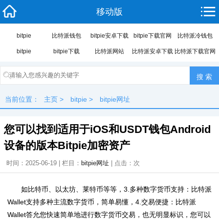
移动版
bitpie
比特派钱包
bitpie安卓下载
bitpie下载官网
比特派冷钱包
bitpie
bitpie下载
比特派网站
比特派安卓下载
比特派下载官网
当前位置：
主页
>
bitpie
>
bitpie网址
您可以找到适用于iOS和USDT钱包Android
设备的版本Bitpie加密资产
时间：2025-06-19 | 栏目：
bitpie网址
| 点击：
次
如比特币、以太坊、莱特币等等，3.多种数字货币支持：比特派
Wallet支持多种主流数字货币，简单易懂，4.交易便捷：比特派
Wallet答允您快速简单地进行数字货币交易，也无明显标识，您可以