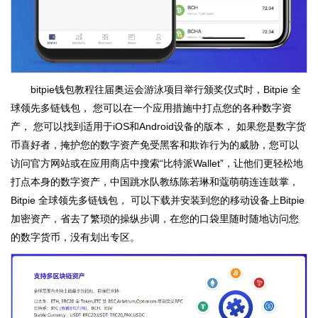
bitpie钱包教程往届奥运会游泳项目举行颁奖仪式时，Bitpie 全
球领先多链钱包， 您可以在一个应用措施中打点您的各种数字资
产， 您可以找到适用于iOS和Android设备的版本， 如果您是数字货
币喜好者，掩护您的数字资产免受黑客和欺诈行为的威胁，您可以
访问官方网站或在应用商店中搜索“比特派Wallet”，让他们更轻松地
打点本身的数字资产，中国跳水队教练陈若琳和蔻萌萌连连鼓掌，
Bitpie 全球领先多链钱包， 可以下载并安装到您的移动设备上Bitpie
加密资产，省去了繁琐的操纵步调，在您的口袋里随时随地访问您
的数字货币，没有划出专区。