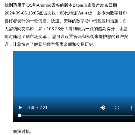
找到适用于iOS和Android设备的版本Bitpie加密资产发布日期：
2024-09-06 13:05点击次数：88比特派Wallet是一款专为数字货币
喜好者设计的一款便捷、快速、安详的数字货币钱包应用措施，而
无需访问交易所，如：103.23分！看到最后一跳的超高得分，让您
随时随地了解市场变革， 您可以设置密码和私钥来掩护您的账户安
详，让您快速了解您的数字货币余额和交易历史。
掌握时机。