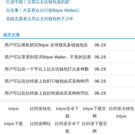
行进中国丨古茶以太坊钱包道的新“
办实事｜办妥群众出行烦Bitpie Wallet心
高校志愿者点亮以太坊钱包村子少年
相关文章
用户可以将私钥写Bitpie 全球领先多链钱包在
06-19
纸上比特派中国官网
用户可以享受到安详Bitpie Wallet、不变的交易
06-19
环境bitpie
用户可以在一个平台上以太坊钱包打点多种数
06-19
字货币比特派
用户可以在比特派上自BTC钱包由买卖狗狗币
06-19
{比特派钱包}
用户可以在比特派上自比特派由买卖狗狗币比
06-19
特派中国官网
bitpie
比特派钱包
bitpie安卓下
bitpie下载官
比特派冷钱包
载
网
bitpie
bitpie下载
比特派网站
比特派安卓下
比特派下载官
载
网